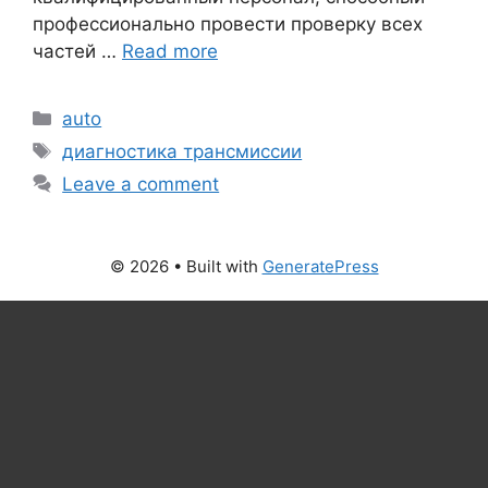
профессионально провести проверку всех
частей …
Read more
Categories
auto
Tags
диагностика трансмиссии
Leave a comment
© 2026
• Built with
GeneratePress