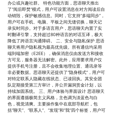
办公或兴趣社群。 特色功能方面，思语聊天推出
了“阅后即焚“模式，用户可设置消息在对方阅读后自
动销毁，保护敏感信息。同时，它支持“多端同步“，
用户可在手机、电脑、平板之间无缝切换，聊天记
录实时同步。对于多语言用户，思语聊天内置了实
时翻译引擎，支持超过80种语言的对话互译，极大
降低了跨语言沟通障碍。 二、安全与隐私保护 思语
聊天将用户隐私视为最高优先级。所有通信均采用
端到端加密（E2EE），确保消息仅由发送方和接收
方可见，服务器无法解密。此外，应用要求用户仅
提供手机号注册，且不会收集地理位置、通讯录等
非必要数据。思语聊天还提供了“隐身模式“，用户可
对特定联系人隐藏在线状态、已读回执。其安全团
队定期接受第三方审计，并公开漏洞赏金计划，以
持续加固系统。 三、用户体验与界面设计 思语聊天
的界面遵循极简主义风格，主色调为淡蓝色与白
色，视觉清爽。主要操作集中在底部导航栏，包
括“聊天“、“联系人“、“发现“和“我“四个标签，用户可