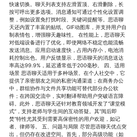
快速切换。聊天列表支持左滑置顶、右滑删除，长
按可呼出更多选项。消息通知可通过个性化设置调
整，例如设置免打扰时段、关键词提醒等。思语聊
天还内置了丰富的贴纸、GIF动图库，并支持用户自
制表情包，增强聊天趣味性。 在性能上，思语聊天
对低端设备进行了优化，即使网络不稳定也能流畅
发送消息。应用启动速度快，占用内存小，电池消
耗控制出色。用户反馈显示，思语聊天的消息送达
率高达99.9%，延迟通常低于200毫秒。 四、适用
场景 思语聊天适用于多种场景。在个人社交中，它
提供了亲密朋友之间的私密沟通渠道；在商务办公
中，群组协作与文件共享功能可替代部分办公软
件；在跨国交流中，实时翻译帮助用户突破语言障
碍。此外，思语聊天还针对教育领域开发了“课堂模
式“，支持老师与学生间的互动答疑。其“阅后即
焚“特性尤其受到需要高保密性的用户欢迎，如记
者、律师等。 五、问题与局限 尽管思语聊天优点突
出，但仍存在改进空间。首先，部分高级功能（如