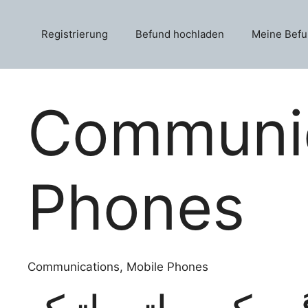
Skip
to
Registrierung
Befund hochladen
Meine Bef
content
Communic
Phones
Communications, Mobile Phones