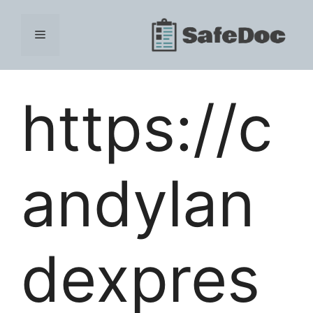
Skip
to
Menu
content
https://c
andylan
dexpres