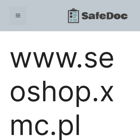
Skip
to
Menu
content
www.se
oshop.x
mc.pl